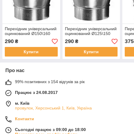
Перехідник універсальний
Перехідник універсальний
Пере
оцинкований Ø150\160
оцинкований Ø125\150
оцин
290
290
375
₴
₴
Купити
Купити
Про нас
99% позитивних з 154 відгуків за рік
Працює з 24.08.2017
м. Київ
провулок, Херсонський 1, Київ, Україна
Контакти
Сьогодні працює з 09:00 до 18:00