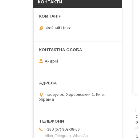
КОНТАКТИ
Файний Цвях
Андрій
провулок, Херсонський 1, Київ,
Україна
П
с
о
п
+380 (67) 909-38-36
С
Viber, Telegram, WhatsApp