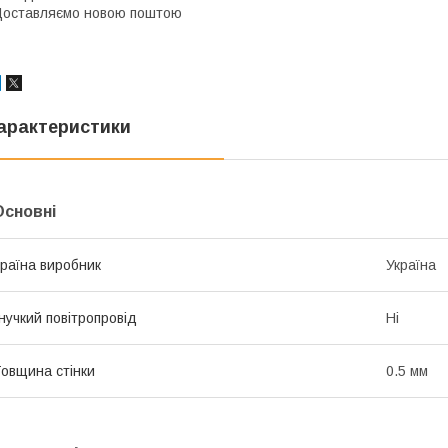
оставляємо новою поштою
арактеристики
Основні
раїна виробник
Україна
нучкий повітропровід
Ні
овщина стінки
0.5 мм