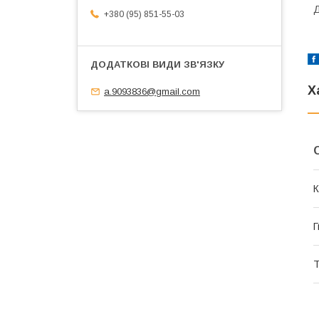
Д
+380 (95) 851-55-03
Х
a.9093836@gmail.com
К
Г
Т