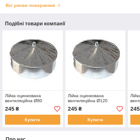
Всі умови повернення
Подібні товари компанії
Лійка оцинкована
Лійка оцинкована
Лійк
вентиляційна Ø80
вентиляційна Ø120
вент
245
245
245
₴
₴
Купити
Купити
Про нас