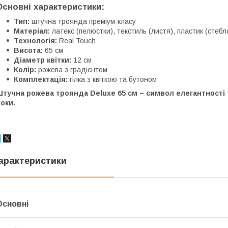
Основні характеристики:
Тип:
штучна троянда преміум-класу
Матеріал:
латекс (пелюстки), текстиль (листя), пластик (стебл
Технологія:
Real Touch
Висота:
65 см
Діаметр квітки:
12 см
Колір:
рожева з градієнтом
Комплектація:
гілка з квіткою та бутоном
тучна рожева троянда Deluxe 65 см – символ елегантності т
оки.
арактеристики
Основні