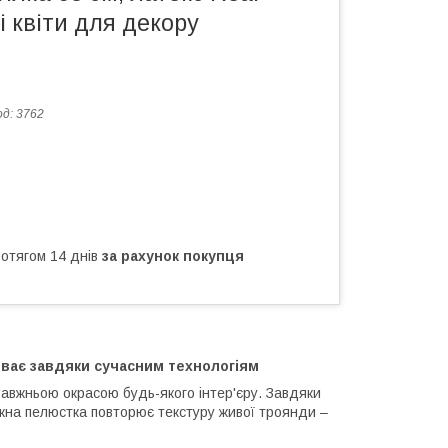
і квіти для декору
од:
3762
ротягом 14 днів
за рахунок покупця
иває завдяки сучасним технологіям
равжньою окрасою будь-якого інтер'єру. Завдяки
ожна пелюстка повторює текстуру живої троянди –