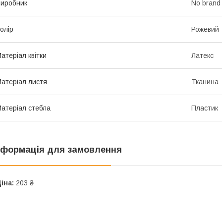
иробник
No brand
олір
Рожевий
атеріал квітки
Латекс
атеріал листя
Тканина
атеріал стебла
Пластик
нформація для замовлення
іна:
203 ₴