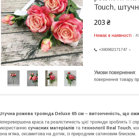
Touch, штучн
203 ₴
Немає в наявності
К
+380962171747
повернення товару п
Штучна рожева троянда Deluxe 65 см – витонченість, що ож
еперевершена краса та реалістичність цієї троянди зроблять її сп
використанню
сучасних матеріалів
та
технології Real Touch
, к
она м’яка, оксамитова на дотик, із природним сатиновим блиском.