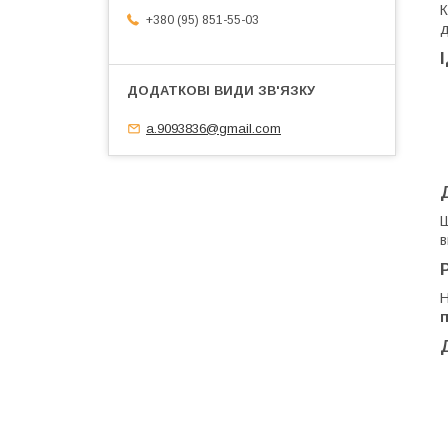
К
+380 (95) 851-55-03
д
a.9093836@gmail.com
Ш
в
Н