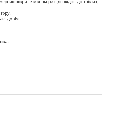
імерним покриттям кольори відповідно до таблиці
стору.
ьно до 4м.
анка.