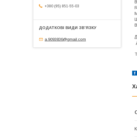
В
+380 (95) 851-55-03
R
М
Ш
В
Л
a.9093836@gmail.com
Д
Т
Х
К