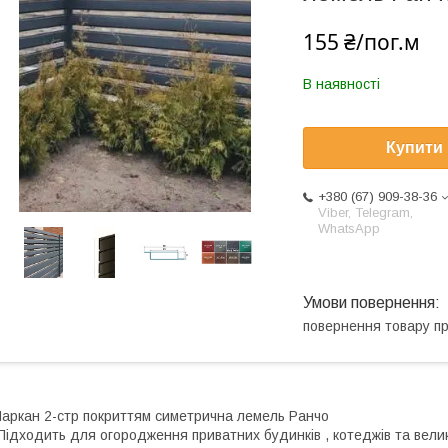
155 ₴/пог.м
В наявності
Купити
+380 (67) 909-38-36
Viber, Telegram,
WhatsApp
повернення товару п
аркан 2-стр покриттям симетрична лемель Ранчо
ідходить для огородження приватних будинків , котеджів та вели