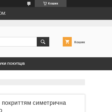
Кошик
ОМ.
Кошик
ГУКИ ПОКУПЦІВ
р покриттям симетрична
о