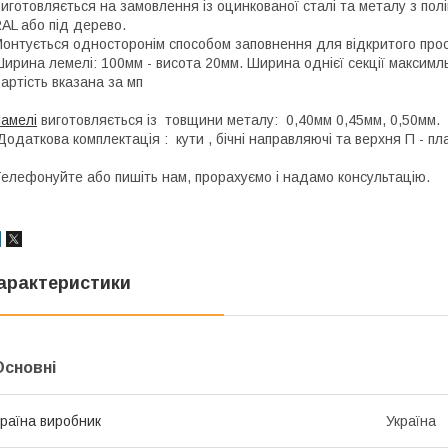
иготовляється на замовлення із оцинкованої сталі та металу з пол
AL або під дерево.
онтується односторонім способом заповнення для відкритого про
ирина лемелі: 100мм - висота 20мм. Ширина однієї секції максимл
артість вказана за мп
амелі
виготовляється із товщини металу: 0,40мм 0,45мм, 0,50мм.
одаткова комплектація : кути , бічні направляючі та верхня П - пл
елефонуйте або пишіть нам, прорахуємо і надамо консультацію.
арактеристики
Основні
раїна виробник
Україна