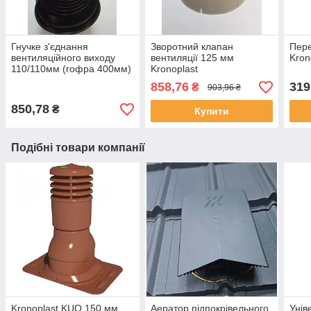
Гнучке з'єднання
Зворотний клапан
Пере
вентиляційного виходу
вентиляції 125 мм
Kron
110/110мм (гофра 400мм)
Kronoplast
Kronoplast
858,76
319
₴
903,96 ₴
850,78
₴
Купити
Подібні товари компанії
Kronoplast KUO 150 мм
Аератор підпокрівельного
Унів