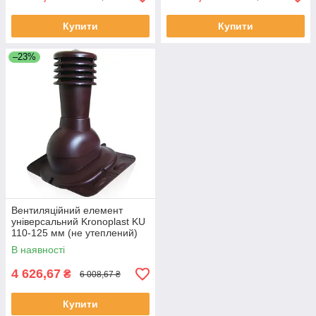
Купити
Купити
–23%
Вентиляційний елемент
універсальний Kronoplast KU
110-125 мм (не утеплений)
В наявності
4 626,67
₴
6 008,67 ₴
Купити