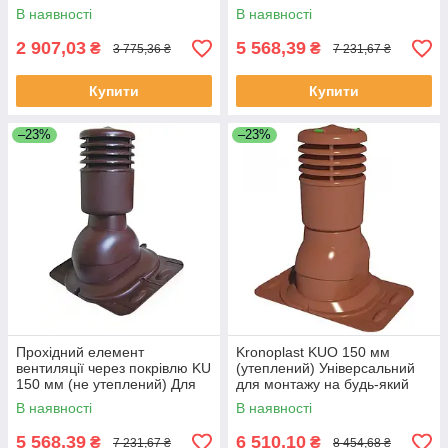
будь-який тип покриття 150
для монтажу на будь-який
В наявності
В наявності
мм
тип покриття
2 907,03
5 568,39
₴
₴
3 775,36 ₴
7 231,67 ₴
Купити
Купити
–23%
–23%
Прохідний елемент
Kronoplast KUO 150 мм
вентиляції через покрівлю KU
(утеплений) Універсальний
150 мм (не утеплений) Для
для монтажу на будь-який
монтажу на будь-який тип
тип покриття
В наявності
В наявності
покриття.
5 568,39
6 510,10
₴
₴
7 231,67 ₴
8 454,68 ₴