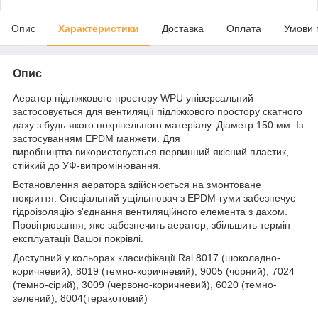
Опис
Характеристики
Доставка
Оплата
Умови 
Опис
Аератор підліжкового простору WPU універсальний
застосовується для вентиляції підліжкового простору скатного
даху з будь-якого покрівельного матеріалу. Діаметр 150 мм. Із
застосуванням EPDM манжети. Для
виробництва використовується первинний якісний пластик,
стійкий до УФ-випромінювання.
Встановлення аератора здійснюється на змонтоване
покриття. Спеціальний ущільнювач з EPDM-гуми забезпечує
гідроізоляцію з'єднання вентиляційного елемента з дахом.
Провітрювання, яке забезпечить аератор, збільшить термін
експлуатації Вашої покрівлі.
Доступний у кольорах класифікації Ral 8017 (шоколадно-
коричневий), 8019 (темно-коричневий), 9005 (чорний), 7024
(темно-сірий), 3009 (червоно-коричневий), 6020 (темно-
зелений), 8004(теракотовий)