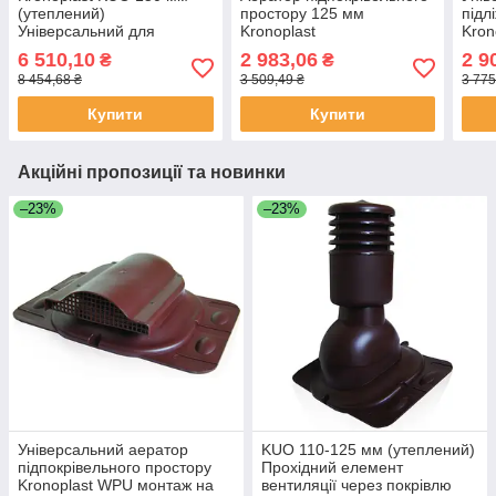
(утеплений)
простору 125 мм
підл
Універсальний для
Kronoplast
Kron
монтажу на будь-який тип
8017
6 510,10
2 983,06
2 9
₴
₴
покриття
кори
8 454,68 ₴
3 509,49 ₴
3 775
Купити
Купити
Акційні пропозиції та новинки
–23%
–23%
Універсальний аератор
KUO 110-125 мм (утеплений)
підпокрівельного простору
Прохідний елемент
Kronoplast WPU монтаж на
вентиляції через покрівлю