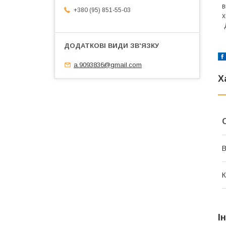
в
+380 (95) 851-55-03
х
Д
a.9093836@gmail.com
Х
В
К
І