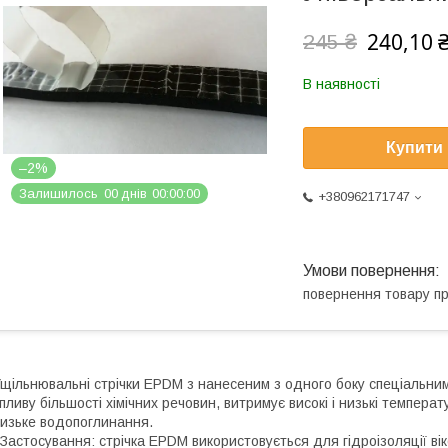
240,10 
245 ₴
В наявності
Купити
–2%
Залишилось
0
0
днів
0
0
0
0
0
0
+380962171747
повернення товару п
щільнювальні стрічки EPDM з нанесеним з одного боку спеціальни
пливу більшості хімічних речовин, витримує високі і низькі темпера
изьке водопоглинання.
астосування: стрічка EPDM використовується для гідроізоляції вік