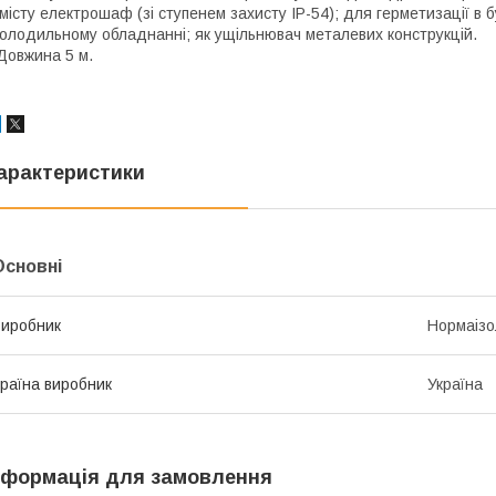
місту електрошаф (зі ступенем захисту IP-54); для герметизації в 
олодильному обладнанні; як ущільнювач металевих конструкцій.
овжина 5 м.
арактеристики
Основні
иробник
Нормаізо
раїна виробник
Україна
нформація для замовлення