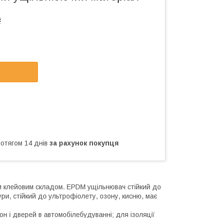
₴
ротягом 14 днів
за рахунок покупця
м клейовим складом. EPDM ущільнювач стійкий до
тури, стійкий до ультрофіолету, озону, кисню, має
он і дверей в автомобілебудуванні; для ізоляції