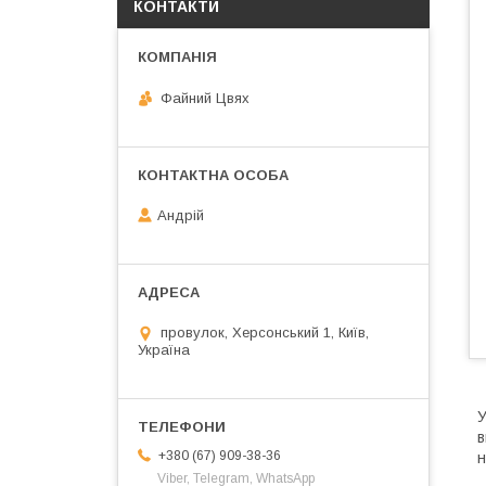
КОНТАКТИ
Файний Цвях
Андрій
провулок, Херсонський 1, Київ,
Україна
У
в
+380 (67) 909-38-36
н
З
Viber, Telegram, WhatsApp