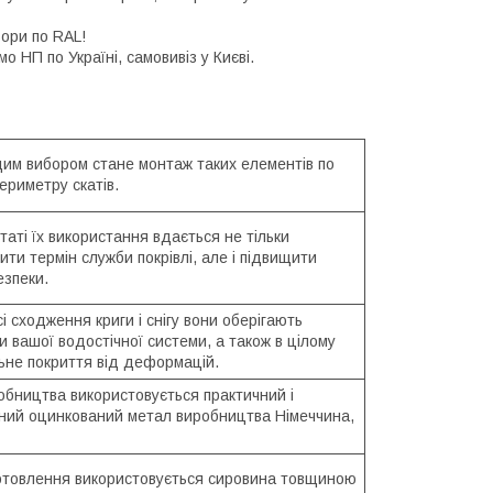
ьори по RAL!
 НП по Україні, самовивіз у Києві.
им вибором стане монтаж таких елементів по
ериметру скатів.
таті їх використання вдається не тільки
ти термін служби покрівлі, але і підвищити
езпеки.
і сходження криги і снігу вони оберігають
 вашої водостічної системи, а також в цілому
ьне покриття від деформацій.
обництва використовується практичний і
чний оцинкований метал виробництва Німеччина,
отовлення використовується сировина товщиною