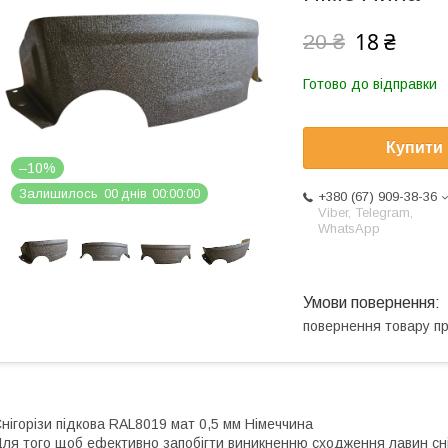
18 ₴
20 ₴
Готово до відправки
Купити
–10%
Залишилось
0
0
днів
0
0
0
0
0
0
+380 (67) 909-38-36
Viber, Telegram,
WhatsApp
повернення товару п
нігорізи підкова RAL8019 мат 0,5 мм Німеччина
ля того щоб ефективно запобігти виникненню сходження лавин сніг