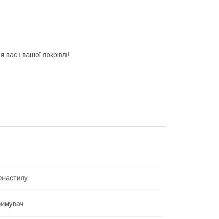
вас і вашої покрівлі!
фнастилу
римувач