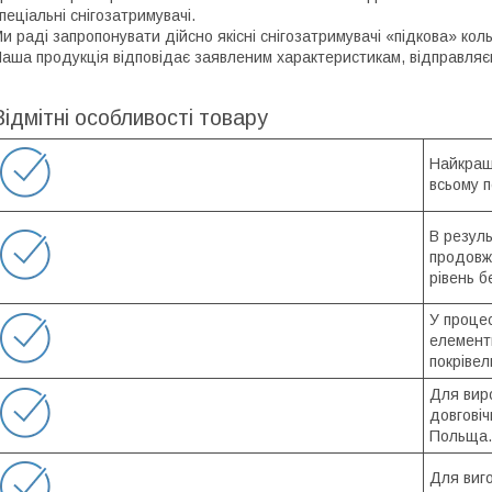
пеціальні снігозатримувачі.
и раді запропонувати дійсно якісні снігозатримувачі «підкова» кол
аша продукція відповідає заявленим характеристикам, відправляємо
Відмітні особливості товару
Найкращ
всьому п
В резуль
продовжи
рівень б
У процес
елементи
покрівел
Для вир
довгові
Польща.
Для виг