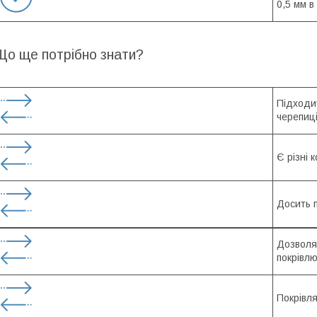
0,5 мм в
Що ще потрібно знати?
Підходи
черепиці
Є різні 
Досить 
Дозволя
покрівлю
Покрівл