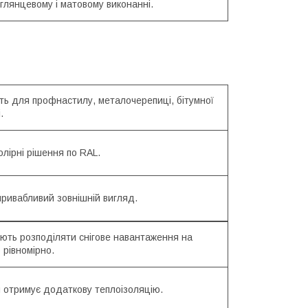
 глянцевому і матовому виконанні.
ть для профнастилу, металочерепиці, бітумної
.
колірні рішення по RAL.
привабливий зовнішній вигляд.
ють розподіляти снігове навантаження на
 рівномірно.
я отримує додаткову теплоізоляцію.