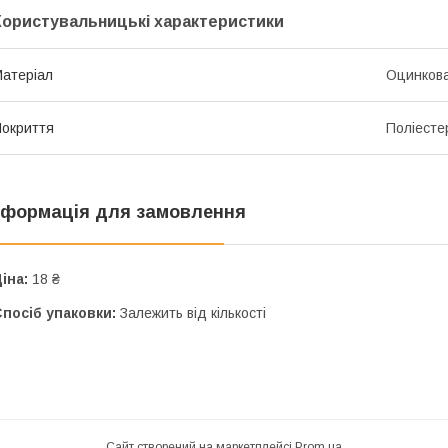
Користувальницькі характеристики
атеріал
Оцинкова
окриття
Поліесте
нформація для замовлення
іна:
18 ₴
посіб упаковки:
Залежить від кількості
Сайт створений на маркетплейсі
Prom.ua