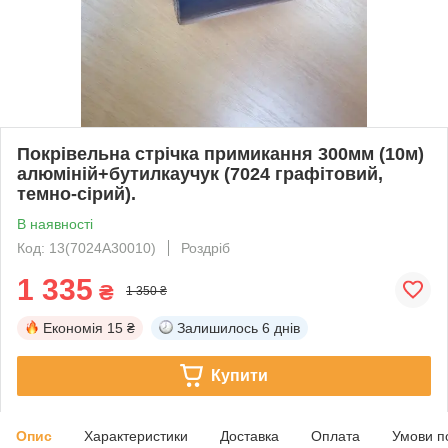
Покрівельна стрічка примикання 300мм (10м)
алюміній+бутилкаучук (7024 графітовий,
темно-сірий).
В наявності
Код: 13(7024А30010)
Роздріб
1 335
₴
1 350 ₴
Економія
15 ₴
Залишилось
6 днів
Купити
Опис
Характеристики
Доставка
Оплата
Умови п