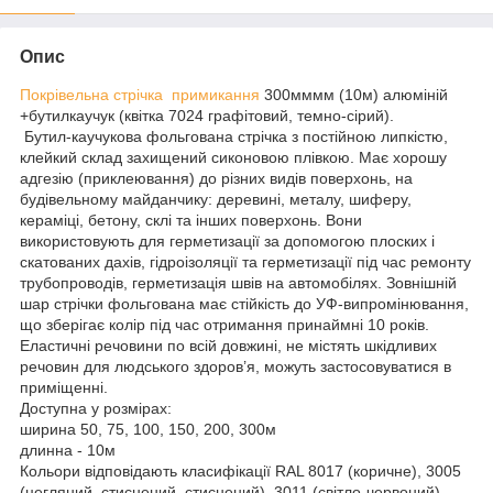
Опис
Покрівельна стрічка примикання
300мммм (10м) алюміній
+бутилкаучук (квітка 7024 графітовий, темно-сірий).
Бутил-каучукова фольгована стрічка з постійною липкістю,
клейкий склад захищений сиконовою плівкою. Має хорошу
адгезію (приклеювання) до різних видів поверхонь, на
будівельному майданчику: деревині, металу, шиферу,
кераміці, бетону, склі та інших поверхонь. Вони
використовують для герметизації за допомогою плоских і
скатованих дахів, гідроізоляції та герметизації під час ремонту
трубопроводів, герметизація швів на автомобілях. Зовнішній
шар стрічки фольгована має стійкість до УФ-випромінювання,
що зберігає колір під час отримання принаймні 10 років.
Еластичні речовини по всій довжині, не містять шкідливих
речовин для людського здоров’я, можуть застосовуватися в
приміщенні.
Доступна у розмірах:
ширина 50, 75, 100, 150, 200, 300м
длинна - 10м
Кольори відповідають класифікації RAL 8017 (коричне), 3005
(цегляний, стиснений, стиснений), 3011 (світло-червоний),