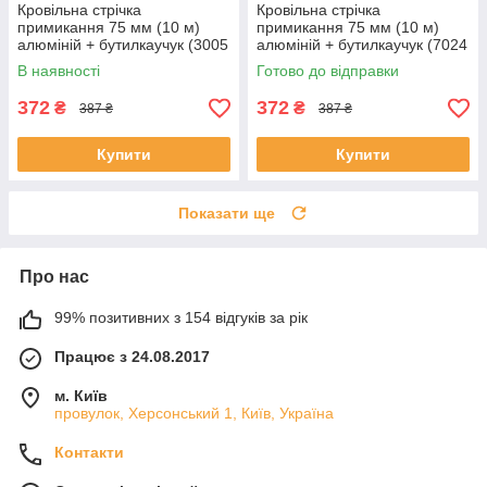
Кровільна стрічка
Кровільна стрічка
примикання 75 мм (10 м)
примикання 75 мм (10 м)
алюміній + бутилкаучук (3005
алюміній + бутилкаучук (7024
стигла вишня).
графітовий, темно-сірий).
В наявності
Готово до відправки
372
372
₴
₴
387 ₴
387 ₴
Купити
Купити
Показати ще
Про нас
99% позитивних з 154 відгуків за рік
Працює з 24.08.2017
м. Київ
провулок, Херсонський 1, Київ, Україна
Контакти