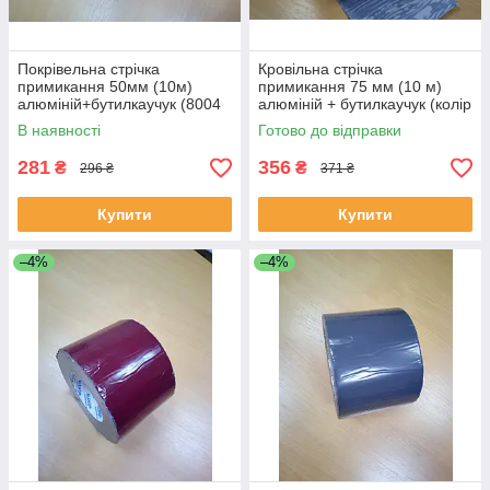
Покрівельна стрічка
Кровільна стрічка
примикання 50мм (10м)
примикання 75 мм (10 м)
алюміній+бутилкаучук (8004
алюміній + бутилкаучук (колір
цеглястий, теракотовий).
алюміній).
В наявності
Готово до відправки
281
356
₴
₴
296 ₴
371 ₴
Купити
Купити
–4%
–4%