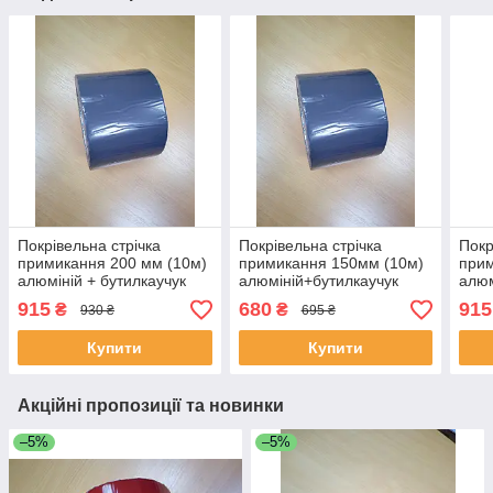
Покрівельна стрічка
Покрівельна стрічка
Покр
примикання 200 мм (10м)
примикання 150мм (10м)
прим
алюміній + бутилкаучук
алюміній+бутилкаучук
алюм
(7024 графітовий, темно-
(7024 графітовий, темно-
(800
915
680
915
₴
₴
930 ₴
695 ₴
сірий).
сірий).
тера
Купити
Купити
Акційні пропозиції та новинки
–5%
–5%