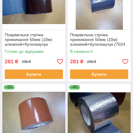
Покрівельна стрічка
Покрвельна стрічка
примикання 50мм (10м)
примикання 50мм (10м)
алюміній+бутилкаучук
алюміній+бутилкаучук (7024
(коричневий 8017).
графітовий, темно-сірий).
Готово до відправки
В наявності
281
281
₴
₴
296 ₴
296 ₴
Купити
Купити
–5%
–4%