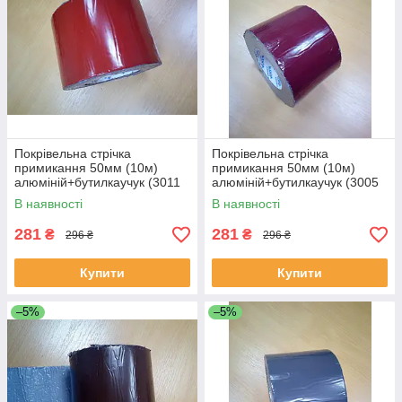
Покрівельна стрічка
Покрівельна стрічка
примикання 50мм (10м)
примикання 50мм (10м)
алюміній+бутилкаучук (3011
алюміній+бутилкаучук (3005
світло-червоний).
стигла вишня).
В наявності
В наявності
281
281
₴
₴
296 ₴
296 ₴
Купити
Купити
–5%
–5%