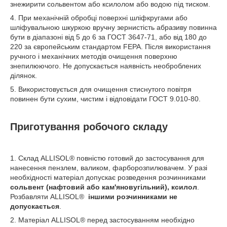
знежирити сольвентом або ксилолом або водою під тиском.
4. При механічній обробці поверхні шліфкругами або
шліфувальною шкуркою вручну зернистість абразиву повинна
бути в діапазоні від 5 до 6 за ГОСТ 3647-71, або від 180 до
220 за європейським стандартом FEPA. Після використання
ручного і механічних методів очищення поверхню
знепилюючого. Не допускається наявність необроблених
ділянок.
5. Використовується для очищення стиснутого повітря
повинен бути сухим, чистим і відповідати ГОСТ 9.010-80.
Приготування робочого складу
1. Склад ALLISOL
®
повністю готовий до застосування для
нанесення пензлем, валиком, фарборозпилювачем. У разі
необхідності матеріал допускає розведення розчинниками
сольвент (нафтовий або кам'яновугільний), ксилол
.
Розбавляти ALLISOL
®
іншими розчинниками не
допускається
.
2. Матеріал ALLISOL
®
перед застосуванням необхідно