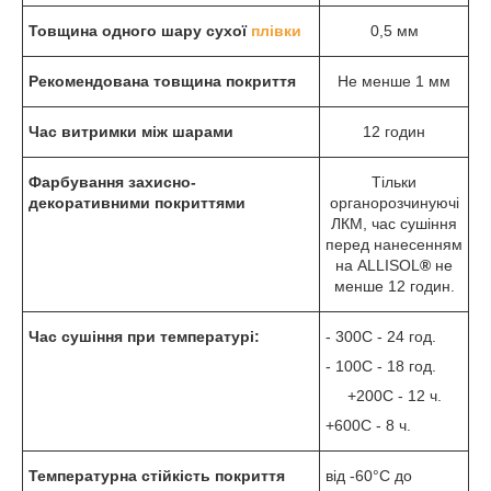
Товщина одного шару сухої
плівки
0,5 мм
Рекомендована товщина покриття
Не менше 1 мм
Час витримки між шарами
12 годин
Фарбування захисно-
Тільки
декоративними покриттями
органорозчинуючі
ЛКМ, час сушіння
перед нанесенням
на ALLISOL
®
не
менше 12 годин.
Час сушіння при температурі:
- 30
0
С - 24 год.
- 10
0
С - 18 год.
+20
0
С - 12 ч.
+60
0
С - 8 ч.
Температурна стійкість покриття
від -60°С до