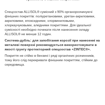
Спецсостав ALLISOL
®
сумісний з 90% органорозчинуючі
фінішних покриттів: поліуретановими, уретан-акриловими,
акриловими, епоксидними, хлорвиниловыми,
хлоркаучуковыми, алкідними покриттями. Для ідеальної
сумісності необхідно почекати після нанесення складу
ALLISOL
®
не менше 12 годин.
Система-дубль: для запобігання корозії при нанесенні на
металеві поверхні рекомендується використовувати в
якості грунту протекторний спецсостав «
ZINTEC
®
».
Покриття не стійко в бензині і ряді органічних розчинників,
тому його слід перекривати фінішним покриттям, стійким до
середовища.