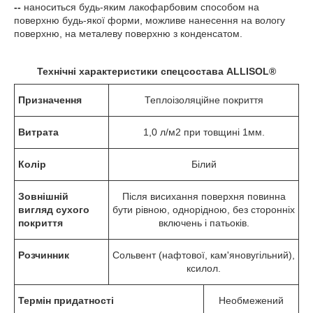
--
наноситься будь-яким лакофарбовим способом на
поверхню будь-якої форми, можливе нанесення на вологу
поверхню, на металеву поверхню з конденсатом.
Технічні характеристики
спецсостава ALLISOL
®
Призначення
Теплоізоляційне покриття
Витрата
1,0 л/м
2
при товщині 1мм.
Колір
Білий
Зовнішній
Після висихання поверхня повинна
вигляд сухого
бути рівною, однорідною, без сторонніх
покриття
включень і патьоків.
Розчинник
Сольвент (нафтової, кам'яновугільний),
ксилол.
Термін придатності
Необмежений