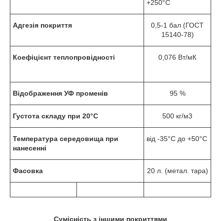
+250°С
Адгезія покриття
0,5-1 бал (ГОСТ
15140-78)
Коефіцієнт теплопровідності
0,076 Вт/мК
Відображення УФ променів
95 %
Густота складу при 20°С
500 кг/м3
Температура середовища при
від -35°С до +50°С
нанесенні
Фасовка
20 л. (метал. тара)
Сумісність з іншими покриттями