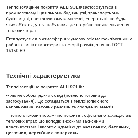
Теплоізоляційне покриття
ALLISOL
®
застосовується в
промисловому і цивільному будівництві, транспортному
будівництві, нафтогазовому комплексі, енергетиці, на будь-
яких об'єктах, у т. ч. побутових, де потрібне значне зниження
теплових втрат.
Експлуатується в атмосферних умовах всіх макрокліматичних
районів, типів атмосфери і категорії розміщення по ГОСТ
15150-69.
Технічні характеристики
Теплоізоляційне покриття
ALLISOL
®
:
--
являє собою рідкий склад (повністю готовий до
застосування), що складається з теплоізолюючого
наповнювача, летючих речовин та сполучних агентів.
--
тонкоплівковий керамічне покриття, ефективно захищає від
теплових втрат, що володіє високими захисними
властивостями і високою адгезією до
металевих, бетонних,
цегляних, дерев'яних поверхонь
.