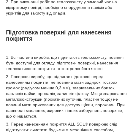
2. При виконанні робіт по теплозахисту у зимовий час на
відкритому повітрі, необхідно спорудження навісів або
укриттів для захисту від опадів.
Підготовка поверхні для нанесення
покриття
1. Всі частини виробів, що підлягають теплозахисту, повинні
бути доступні для огляду, підготовки поверхні, нанесення
теплозахисного покриття та контролю його якості.
2. Поверхня виробу, що підлягає підготовці перед
нанесенням покриття, не повинна мати задирок, гострих
кромок (радіусом менше 0,3 мм), зварювальних бризок,
напливів пайки, пропалів, залишків флюсу. Місця зварювання
металоконструкцій (прокатних куточків, пластин тощо) не
повинні мати прихованих для доступу щілин, порожнин. При
наявності масляних, жирових і інших забруднень поверхню,
що очищається.
3. Перед нанесенням покриття ALLISOL
®
поверхню слід
підготувати: очистити будь-яким механічним способом,