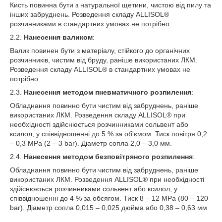
Кисть повинна бути з натуральної щетини, чистою від пилу та
інших забруднень. Розведення складу ALLISOL
®
розчинниками в стандартних умовах не потрібно.
2.2.
Нанесення валиком
:
Валик повинен бути з матеріалу, стійкого до органічних
розчинників, чистим від бруду, раніше використаних ЛКМ.
Розведення складу ALLISOL
®
в стандартних умовах не
потрібно.
2.3.
Нанесення методом пневматичного розпилення
:
Обладнання повинно бути чистим від забруднень, раніше
використаних ЛКМ. Розведення складу ALLISOL
®
при
необхідності здійснюється розчинниками сольвент або
ксилол, у співвідношенні до 5 % за об'ємом. Тиск повітря 0,2
– 0,3 МРа (2 – 3 bar). Діаметр сопла 2,0 – 3,0 мм.
2.4.
Нанесення методом безповітряного розпилення
:
Обладнання повинно бути чистим від забруднень, раніше
використаних ЛКМ. Розведення ALLISOL
®
при необхідності
здійснюється розчинниками сольвент або ксилол, у
співвідношенні до 4 % за обсягом. Тиск 8 – 12 МРа (80 – 120
bar). Діаметр сопла 0,015 – 0,025 дюйма або 0,38 – 0,63 мм