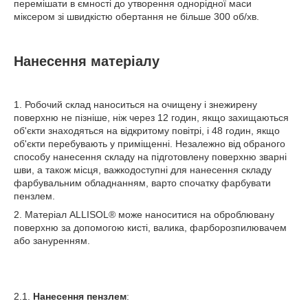
перемішати в ємності до утворення однорідної маси
міксером зі швидкістю обертання не більше 300 об/хв.
Нанесення матеріалу
1. Робочий склад наноситься на очищену і знежирену
поверхню не пізніше, ніж через 12 годин, якщо захищаються
об'єкти знаходяться на відкритому повітрі, і 48 годин, якщо
об'єкти перебувають у приміщенні. Незалежно від обраного
способу нанесення складу на підготовлену поверхню зварні
шви, а також місця, важкодоступні для нанесення складу
фарбувальним обладнанням, варто спочатку фарбувати
пензлем.
2. Матеріал ALLISOL
®
може наноситися на оброблювану
поверхню за допомогою кисті, валика, фарборозпилювачем
або зануренням.
2.1.
Нанесення пензлем
: