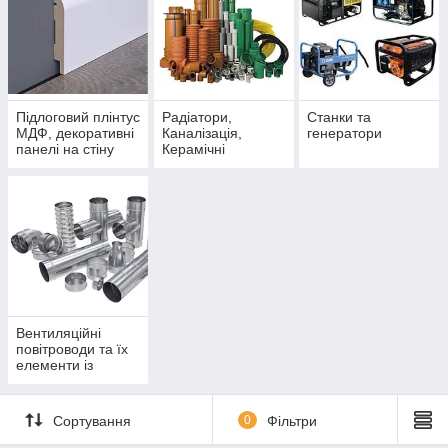
Підлоговий плінтус
Радіатори,
Станки та
МДФ, декоративні
Каналізація,
генератори
панелі на стіну
Керамічні
димоходи,
Технічна ізоляція
Вентиляційні
повітроводи та їх
елементи із
оцинкованої сталі
Сортування
0
Фільтри