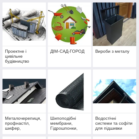
європейських
виробників
EUROVENT
STROTEX JUTA
MARMA
Проектне і
ДІМ-САД-ГОРОД
Вироби з металу
цивільне
будівництво
Металочерепиця,
Шипоподібні
Водостічні
профнастіл,
мембрани,
системи та софіти
шифер,
Гідрошпонки,
для підшивки
євроштакетник,
ЦСП, Геотекстиль,
карнизних звисів
металосайдінг.
Бентонітові мати,