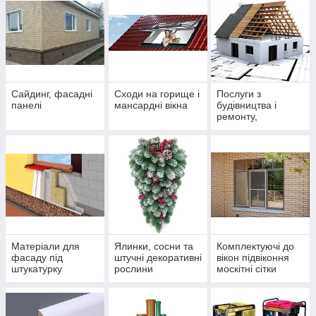
Сайдинг, фасадні
Cходи на горище і
Послуги з
панелі
мансардні вікна
будівництва і
ремонту,
покрівельні роботи
Матеріали для
Ялинки, сосни та
Комплектуючі до
фасаду під
штучні декоративні
вікон підвіконня
штукатурку
рослини
москітні сітки
жалюзі тканеві
відливи
оцинковані та
алюмінієві