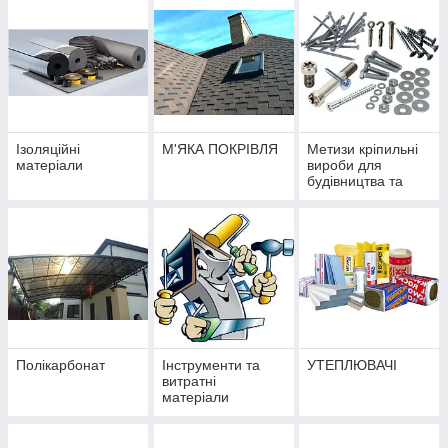
Вироби з
Лінійний дренаж
оцинкованої сталі.
Ізоляційні
М'ЯКА ПОКРІВЛЯ
Метизи кріпильні
матеріали
вироби для
будівництва та
ремонту
Полікарбонат
Інструменти та
УТЕПЛЮВАЧІ
витратні
матеріали